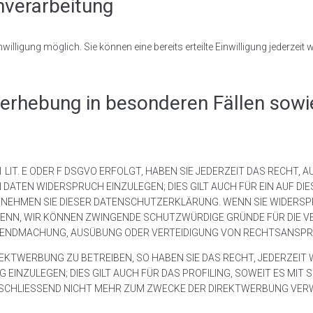
enverarbeitung
illigung möglich. Sie können eine bereits erteilte Einwilligung jederzeit
erhebung in besonderen Fällen sowi
LIT. E ODER F DSGVO ERFOLGT, HABEN SIE JEDERZEIT DAS RECHT, 
ATEN WIDERSPRUCH EINZULEGEN; DIES GILT AUCH FÜR EIN AUF DIE
TNEHMEN SIE DIESER DATENSCHUTZERKLÄRUNG. WENN SIE WIDERSP
ENN, WIR KÖNNEN ZWINGENDE SCHUTZWÜRDIGE GRÜNDE FÜR DIE VE
LTENDMACHUNG, AUSÜBUNG ODER VERTEIDIGUNG VON RECHTSANSPRÜ
KTWERBUNG ZU BETREIBEN, SO HABEN SIE DAS RECHT, JEDERZEIT 
NZULEGEN; DIES GILT AUCH FÜR DAS PROFILING, SOWEIT ES MIT 
HLIESSEND NICHT MEHR ZUM ZWECKE DER DIREKTWERBUNG VERWEN