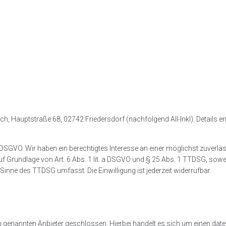
h, Hauptstraße 68, 02742 Friedersdorf (nachfolgend All-Inkl). Details e
. f DSGVO. Wir haben ein berechtigtes Interesse an einer möglichst zuver
auf Grundlage von Art. 6 Abs. 1 lit. a DSGVO und § 25 Abs. 1 TTDSG, sowe
Sinne des TTDSG umfasst. Die Einwilligung ist jederzeit widerrufbar.
 genannten Anbieter geschlossen. Hierbei handelt es sich um einen date