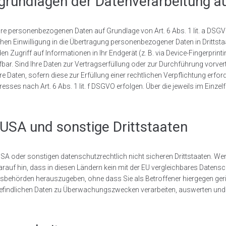
grundlagen der Datenverarbeitung au
 Ihre personenbezogenen Daten auf Grundlage von Art. 6 Abs. 1 lit. a DSG
chen Einwilligung in die Übertragung personenbezogener Daten in Drittst
n Zugriff auf Informationen in Ihr Endgerät (z. B. via Device-Fingerprinti
ufbar. Sind Ihre Daten zur Vertragserfüllung oder zur Durchführung vorver
re Daten, sofern diese zur Erfüllung einer rechtlichen Verpflichtung erford
esses nach Art. 6 Abs. 1 lit. f DSGVO erfolgen. Über die jeweils im Einz
 USA und sonstige Drittstaaten
A oder sonstigen datenschutzrechtlich nicht sicheren Drittstaaten. We
darauf hin, dass in diesen Ländern kein mit der EU vergleichbares Datens
sbehörden herauszugeben, ohne dass Sie als Betroffener hiergegen ger
efindlichen Daten zu Überwachungszwecken verarbeiten, auswerten und d